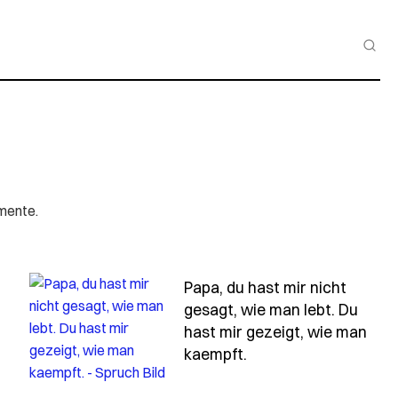
mente.
Papa, du hast mir nicht
gesagt, wie man lebt. Du
hast mir gezeigt, wie man
pa-du-hast-mir-nicht-die-angst-genommen-du-hast-mir
- Spruch papa-du-ha
kaempft.