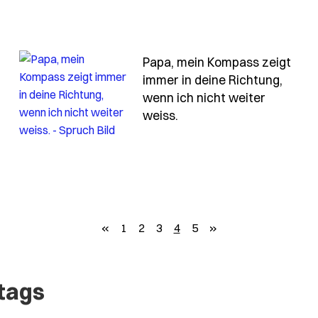
Papa, mein Kompass zeigt
immer in deine Richtung,
wenn ich nicht weiter
h-trage-deine-werte-in-mir-wie-einen-schatz-den-mir-n
- Spruch papa-mein-kom
weiss.
zurück
weiter
«
1
2
3
4
5
»
ltags