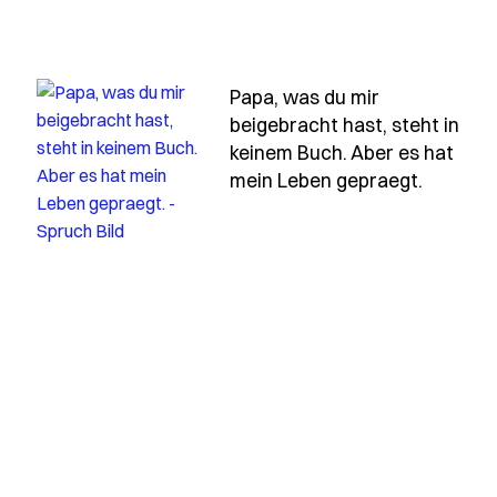
Papa, was du mir
beigebracht hast, steht in
keinem Buch. Aber es hat
pass-zeigt-immer-in-deine-richtung-wenn-ich-nic
- Spruc
mein Leben gepraegt.