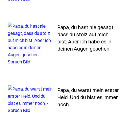
Papa, du hast nie gesagt,
dass du stolz auf mich
bist. Aber ich habe es in
du-hast-nie-danke-erwartet-aber-heute-sage-ich-es-tr
- Spruc
deinen Augen gesehen.
Papa, du warst mein erster
Held. Und du bist es immer
- Spruch papa-du-warst-
noch.
st-immer-da-leise-bestaendig-wie-der-boden-unter