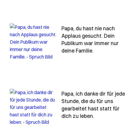
Papa, du hast nie nach
Applaus gesucht. Dein
Publikum war immer nur
otz
h papa-du-hast-nie-gesagt-dass-du-stolz-auf-mich-bist
- Spruch papa-d
deine Familie.
Papa, ich danke dir für jede
Stunde, die du für uns
mein-erster-held-und-du-bist-es-immer-noch
gearbeitet hast statt für
- Spruch papa-i
dich zu leben.