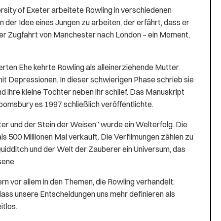
rsity of Exeter arbeitete Rowling in verschiedenen
n der Idee eines Jungen zu arbeiten, der erfährt, dass er
iner Zugfahrt von Manchester nach London – ein Moment,
terten Ehe kehrte Rowling als alleinerziehende Mutter
mit Depressionen. In dieser schwierigen Phase schrieb sie
 ihre kleine Tochter neben ihr schlief. Das Manuskript
omsbury es 1997 schließlich veröffentlichte.
tter und der Stein der Weisen” wurde ein Welterfolg. Die
s 500 Millionen Mal verkauft. Die Verfilmungen zählen zu
Quidditch und der Welt der Zauberer ein Universum, das
sene.
dern vor allem in den Themen, die Rowling verhandelt:
dass unsere Entscheidungen uns mehr definieren als
tlos.