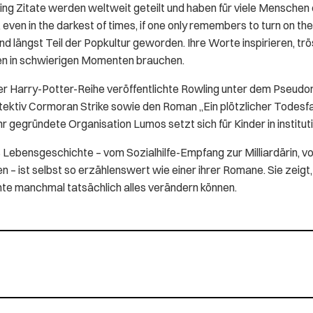
ling Zitate werden weltweit geteilt und haben für viele Mensch
 even in the darkest of times, if one only remembers to turn on the
sind längst Teil der Popkultur geworden. Ihre Worte inspirieren, t
n in schwierigen Momenten brauchen.
r Harry-Potter-Reihe veröffentlichte Rowling unter dem Pseudon
tektiv Cormoran Strike sowie den Roman „Ein plötzlicher Todesfall
hr gegründete Organisation Lumos setzt sich für Kinder in institut
 Lebensgeschichte – vom Sozialhilfe-Empfang zur Milliardärin, 
 – ist selbst so erzählenswert wie einer ihrer Romane. Sie zeigt,
te manchmal tatsächlich alles verändern können.