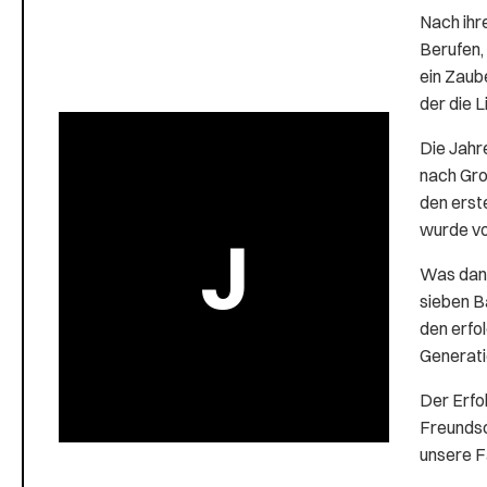
Nach ihr
Berufen, 
ein Zaub
der die L
Die Jahre
nach Gro
den erst
wurde vo
J
Was dann 
sieben B
den erfo
Generati
Der Erfol
Freundsc
unsere F