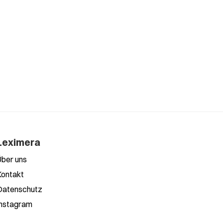
ommt-nicht-darauf-an-wie-man-geboren-wird-sondern-d
Leximera
Über uns
Kontakt
Datenschutz
Instagram