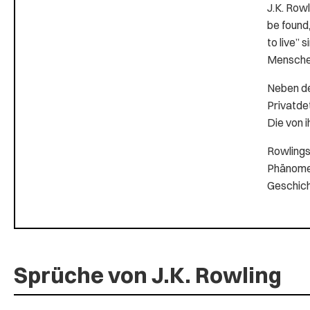
J.K. Row
be found,
to live” 
Mensche
Neben de
Privatde
Die von i
Rowlings
Phänomen
Geschich
Sprüche von J.K. Rowling