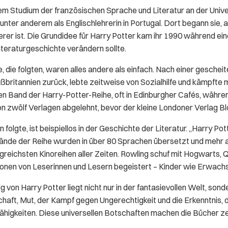
em Studium der französischen Sprache und Literatur an der Unive
unter anderem als Englischlehrerin in Portugal. Dort begann sie, a
erer ist. Die Grundidee für Harry Potter kam ihr 1990 während e
iteraturgeschichte verändern sollte.
, die folgten, waren alles andere als einfach. Nach einer geschei
ßbritannien zurück, lebte zeitweise von Sozialhilfe und kämpfte 
en Band der Harry-Potter-Reihe, oft in Edinburgher Cafés, während
n zwölf Verlagen abgelehnt, bevor der kleine Londoner Verlag Blo
folgte, ist beispiellos in der Geschichte der Literatur. „Harry Po
ände der Reihe wurden in über 80 Sprachen übersetzt und mehr al
lgreichsten Kinoreihen aller Zeiten. Rowling schuf mit Hogwarts, 
onen von Leserinnen und Lesern begeistert – Kinder wie Erwach
g von Harry Potter liegt nicht nur in der fantasievollen Welt, son
haft, Mut, der Kampf gegen Ungerechtigkeit und die Erkenntnis, 
ähigkeiten. Diese universellen Botschaften machen die Bücher zei