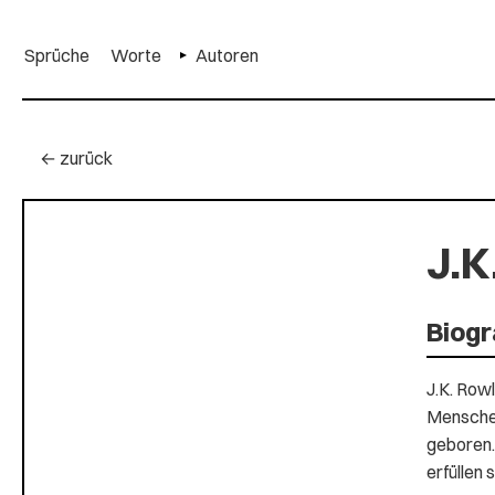
Sprüche
Worte
Autoren
← zurück
J.K
Biogr
J.K. Row
Menschen
geboren.
erfüllen 