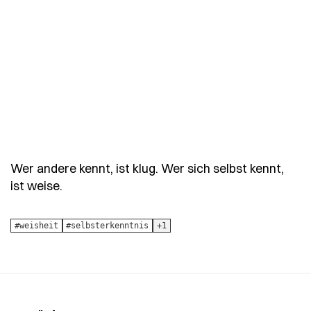
Wer andere kennt, ist klug. Wer sich selbst kennt,
- Spruch wer-andere-kennt-ist-klug-wer-sic
ist weise.
#weisheit
#selbsterkenntnis
+1