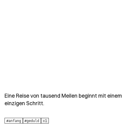
Eine Reise von tausend Meilen beginnt mit einem
- Spruch eine-reise-von-tausend-mei
einzigen Schritt.
#anfang
#geduld
+1