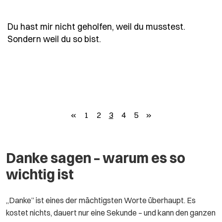
Du hast mir nicht geholfen, weil du musstest.
- Spruch du-hast-mir-nicht-g
Sondern weil du so bist.
zurück
weiter
«
1
2
3
4
5
»
Danke sagen – warum es so
wichtig ist
„Danke” ist eines der mächtigsten Worte überhaupt. Es
kostet nichts, dauert nur eine Sekunde – und kann den ganzen