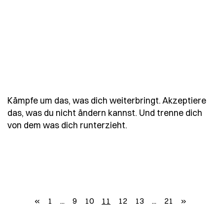
Kämpfe um das, was dich weiterbringt. Akzeptiere
das, was du nicht ändern kannst. Und trenne dich
- Spruch kaempfe-um-d
von dem was dich runterzieht.
zurück
weiter
«
1
...
9
10
11
12
13
...
21
»