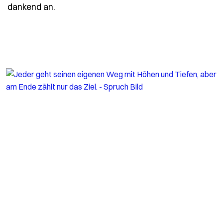
- Spruch ist-das-leben-gut-zu-dir-frag
dankend an.