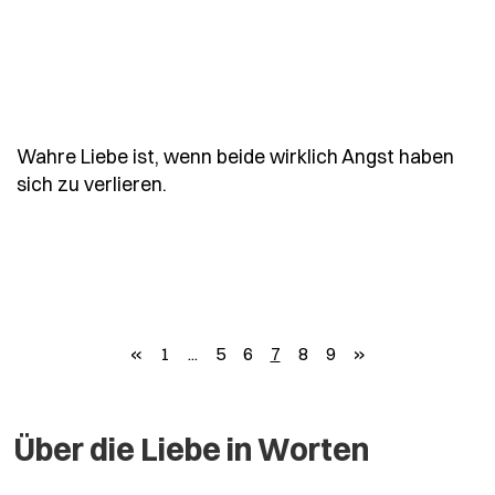
Wahre Liebe ist, wenn beide wirklich Angst haben
- Spruch wahre-liebe-ist-wenn-beide
sich zu verlieren.
zurück
weiter
«
1
...
5
6
7
8
9
»
Über die Liebe in Worten