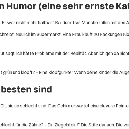
n Humor (eine sehr ernste Ka
en. Er war nicht mehr haltbar.” Ba-dum-tss! Manche rollen mit den 
hreibt. Neulich im Supermarkt: Eine Frau kauft 20 Packungen Klo
 sagt, ich hätte Probleme mit der Realität. Aber ich geh da nicht
 grün und klopft? – Eine Klopfgurke!” Wenn deine Kinder die Auge
besten sind
WEIL sie so schlecht sind. Das Gehirn erwartet eine clevere Poin
hlecht für die Zähne? – Ein Ziegelstein!” Die Stille danach. Die v