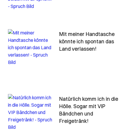
Mit meiner Handtasche
könnte ich spontan das
ass-ich-weiss-dass-ich-koennte-wenn-ich-moechte
- Spruch mit-
Land verlassen!
Natürlich komm ich in die
as-too-many-tabs-open
Hölle. Sogar mit VIP
Bändchen und
- Spruch natuerli
Freigetränk!