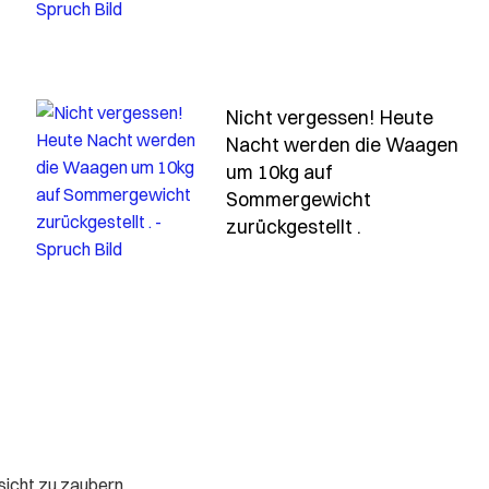
Nicht vergessen! Heute
Nacht werden die Waagen
um 10kg auf
-junge-bier-ist-nur-was-fuer-daddies-und-kinder
Sommergewicht
- Spruch nich
zurückgestellt .
sicht zu zaubern.