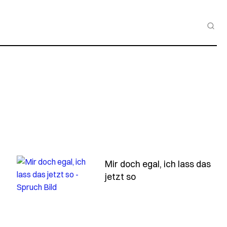
Mir doch egal, ich lass das
- Spruch mir-doch-ega
jetzt so
h
 mich-gibt-es-zweimal-einmal-in-lieb-und-einmal-als