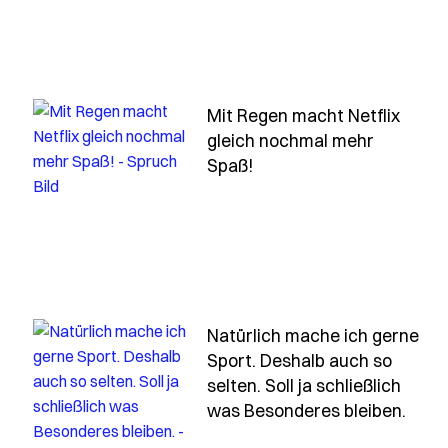
Mit Regen macht Netflix
gleich nochmal mehr
meiner-handtasche-koennte-ich-spontan-das-land-verla
- Spruch mit-regen-mac
Spaß!
Natürlich mache ich gerne
Sport. Deshalb auch so
selten. Soll ja schließlich
ch-komm-ich-in-die-hoelle-sogar-mit-vip-baendchen
- Sp
was Besonderes bleiben.