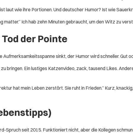
 ist laut wie ihre Portionen. Und deutscher Humor? Ist wie Saue
ng matter.” Ich hab zehn Minuten gebraucht, um den Witz zu verst
 Tod der Pointe
Die Aufmerksamkeitsspanne sinkt, der Humor wird schneller. Gut o
u bringen. Ein lustiges Katzenvideo, zack, tausend Likes. Anderer
ur hat mein Leben zerstört. Sie ruht in Frieden.” Kurz, knackig
ebenstipps)
dard-Spruch seit 2015. Funktioniert nicht, aber die Kollegen schmu