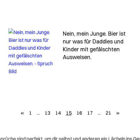
Nein, mein Junge. Bier ist
nur was für Daddies und
lich-weiss-ich-dass-ich-manchmal-doof-bin-ich-bin-ja
Kinder mit gefälschten
- Spruch nein-mein
Ausweisen.
zurück
weiter
«
1
...
13
14
15
16
17
...
21
»
rüche sind perfekt, um dir selbst und anderen ein Lächeln ins Ge