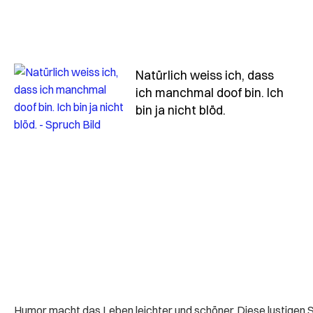
Natürlich weiss ich, dass
ich manchmal doof bin. Ich
- Spruch natuer
bin ja nicht blöd.
Humor macht das Leben leichter und schöner. Diese lustigen Sp