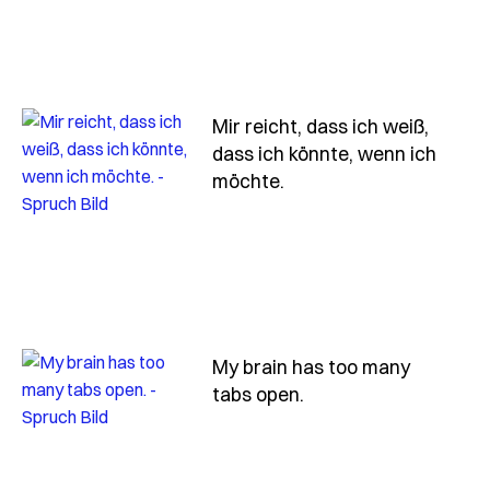
Mir reicht, dass ich weiß,
dass ich könnte, wenn ich
- Spruch mir-reicht-d
möchte.
My brain has too many
- Spruch my-brain-h
tabs open.