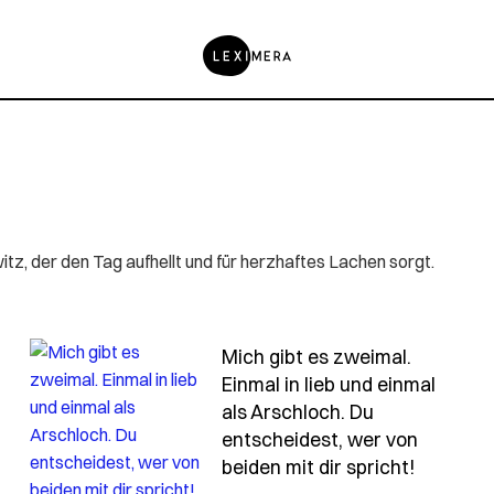
tz, der den Tag aufhellt und für herzhaftes Lachen sorgt.
Mich gibt es zweimal.
Einmal in lieb und einmal
als Arschloch. Du
en-sind-wie-teebeutel-manchmal-muss-man-sie-einfac
entscheidest, wer von
- Spruch
beiden mit dir spricht!