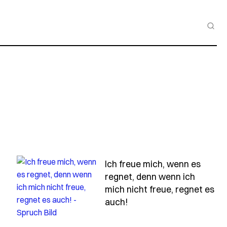
Ich freue mich, wenn es
regnet, denn wenn ich
de-mein-vorname-passt-gut-zu-deinem-nachnamen
mich nicht freue, regnet es
- Spruch ich-freue-mic
auch!