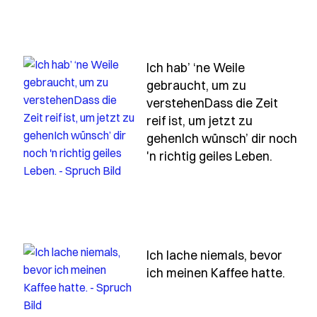
Ich hab’ ‘ne Weile
gebraucht, um zu
verstehenDass die Zeit
reif ist, um jetzt zu
hab-dir-nicht-mein-herz-gegeben-damit-du-drauf-treten
gehenIch wünsch’ dir noch
- Spruc
'n richtig geiles Leben.
Ich lache niemals, bevor
- Spr
ich meinen Kaffee hatte.
e-vielleicht-nicht-das-schoenste-laecheln-und-die