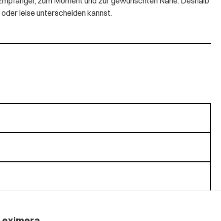
zum Empfänger, zum Moment und zur gewünschten Nähe. Deshalb
 oder leise unterscheiden kannst.
Leximera