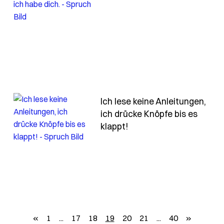
nt-von-herzen-geben-zu-koennen-aber-nicht
Ich lese keine Anleitungen,
ich drücke Knöpfe bis es
fe-niemals-weg-ich-umrunde-die-erde-und-greif-von
- Spruch ich-lese-keine
klappt!
zurück
weiter
«
1
...
17
18
19
20
21
...
40
»