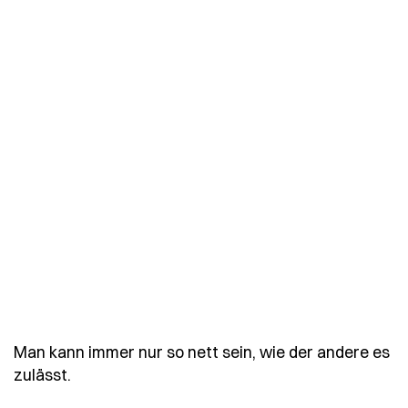
Man kann immer nur so nett sein, wie der andere es
- Spruch man-kann-immer-nur-so-nett-sein-w
zulässt.