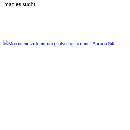
- Spruch man-findet-das-vergnuegen-n
man es sucht.