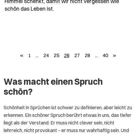
Himmel schenkt, damit wir nicht vergessen wie
- Spruch manche-begegnungen-si
schön das Leben ist.
zurück
weiter
«
1
...
24
25
26
27
28
...
40
»
Was macht einen Spruch
schön?
Schönheit in Sprüchen ist schwer zu definieren, aber leicht zu
erkennen. Ein schöner Spruch berührt etwas in uns, das tiefer
liegt als der Verstand. Er muss nicht clever sein, nicht
lehrreich, nicht provokant – er muss nur wahrhaftig sein. Und