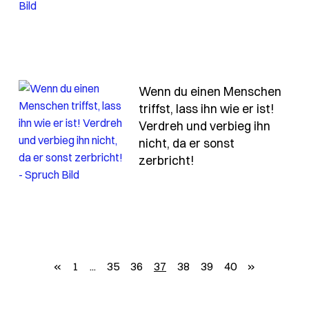
Wenn du einen Menschen
triffst, lass ihn wie er ist!
Verdreh und verbieg ihn
e-traene-waerst-wuerde-ich-nie-wieder-weinen-aus
nicht, da er sonst
- Spruch wenn-du-ei
zerbricht!
zurück
weiter
«
1
...
35
36
37
38
39
40
»