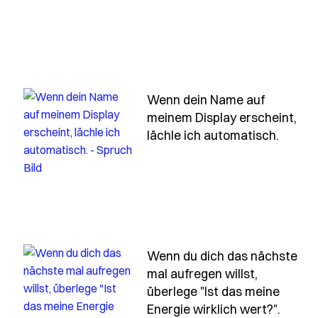
Wenn dein Name auf
meinem Display erscheint,
- Spru
lächle ich automatisch.
orin-der-spass-des-lebens-liegt-sei-lustig-geht
Wenn du dich das nächste
mal aufregen willst,
überlege "Ist das meine
das-nicht-passt-daaaa-hat-der-maurer-das-loch
- Spru
Energie wirklich wert?".