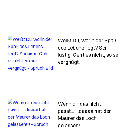
Weißt Du, worin der Spaß
weil-du-mein-regenbogen-bist-wenn-es-regnet-2
des Lebens liegt? Sei
lustig. Geht es nicht, so sei
- Spruch weisst-du-w
vergnügt.
Wenn dir das nicht
passt.......daaaa hat der
Maurer das Loch
die-nacht-nicht-so-dunkel-waere-wuerden-die-sterne
- Spruch wenn-dir-
gelassen!!!