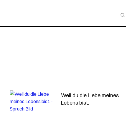
Weil du die Liebe meines
- Spruch weil-du-
Lebens bist.
-wenn-die-uhr-stehen-bleibt-weitergehen-einfach