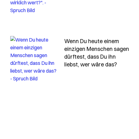
Wenn Du heute einem
einzigen Menschen sagen
dürftest, dass Du ihn
- Spruc
liebst, wer wäre das?
nen-menschen-triffst-lass-ihn-wie-er-ist-verdreh