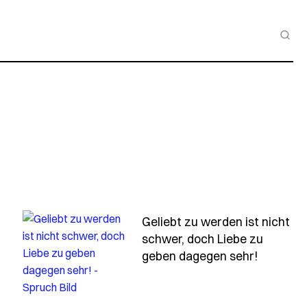
Geliebt zu werden ist nicht
schwer, doch Liebe zu
- Spruch
geben dagegen sehr!
s-zahlen-zahlen-sind-unendlich-wer-geld