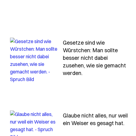
Gesetze sind wie
Würstchen: Man sollte
esse-jeden-kleinsten-augenblick-denn-er-ist-viel-zu
besser nicht dabei
zusehen, wie sie gemacht
- Spruch gesetze-sin
werden.
ruch gezwungen-ist-nicht-echt
Glaube nicht alles, nur weil
- Sp
ein Weiser es gesagt hat.