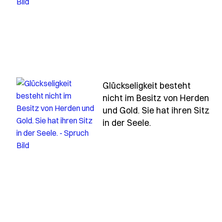
-mue
Glückseligkeit besteht
nicht im Besitz von Herden
n-nicht-dort-wo-man-es-verloren-hat
und Gold. Sie hat ihren Sitz
- Spruch glueckse
in der Seele.