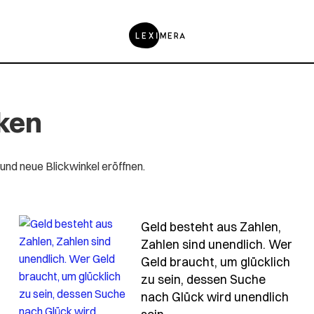
ken
 und neue Blickwinkel eröffnen.
Geld besteht aus Zahlen,
Zahlen sind unendlich. Wer
d-heutzutage-auch-nur-noch-was-fuer-die-mutigen
Geld braucht, um glücklich
zu sein, dessen Suche
nach Glück wird unendlich
- Spruch geld-besteht-au