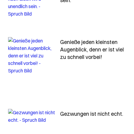
sein.
Genieße jeden kleinsten
Augenblick, denn er ist viel
- Spruch geni
zu schnell vorbei!
kraft-die-gefehlt-hat-um-einen-sieg-zu-erringen
- Sp
Gezwungen ist nicht echt.