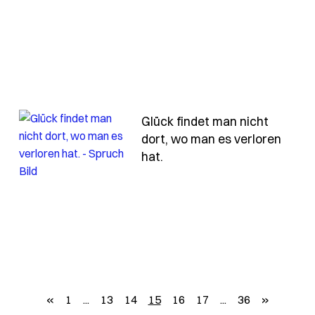
nlich-glaubt-der-mensch-wenn-er-nur-worte-hoert-es
Glück findet man nicht
dort, wo man es verloren
- Spruch glueck-findet-ma
hat.
iemals-du-wuerdest-das-leben-eines-anderen-kennen
zurück
weiter
«
1
...
13
14
15
16
17
...
36
»