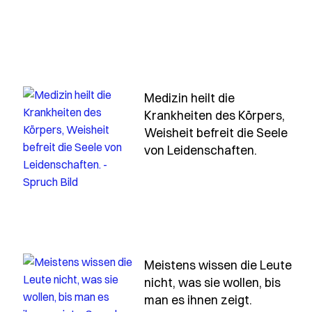
Medizin heilt die
Krankheiten des Körpers,
h manchmal-zeigt-sich-der-weg-erst-wenn-man-anfaeng
Weisheit befreit die Seele
- Spruch 
von Leidenschaften.
nn-du
Meistens wissen die Leute
nicht, was sie wollen, bis
hrt-erst-der-verlust-uns-ueber-den-wert-der-dinge
- Spruch m
man es ihnen zeigt.