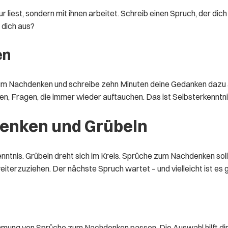
est, sondern mit ihnen arbeitet. Schreib einen Spruch, der dich tr
 dich aus?
en
m Nachdenken und schreibe zehn Minuten deine Gedanken dazu auf.
en, Fragen, die immer wieder auftauchen. Das ist Selbsterkenntn
enken und Grübeln
nntnis. Grübeln dreht sich im Kreis. Sprüche zum Nachdenken solle
eiterzuziehen. Der nächste Spruch wartet – und vielleicht ist es g
mmung von Sprüche zum Nachdenken passen. Die Auswahl hilft dir