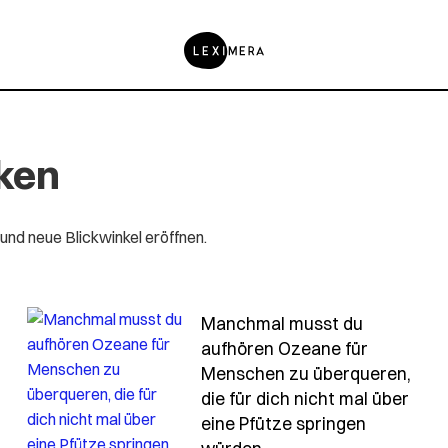
ken
 und neue Blickwinkel eröffnen.
Manchmal musst du
aufhören Ozeane für
hmal-gehen-dinge-kaputt-die-fuer-die-ewigkeit-bestim
Menschen zu überqueren,
die für dich nicht mal über
eine Pfütze springen
- Spruch manchmal-m