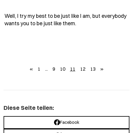
Well, I try my best to be just like I am, but everybody
- Spruch well-i-try-my-
wants you to be just like them.
zurück
weiter
«
1
...
9
10
11
12
13
»
Diese Seite teilen:
Facebook