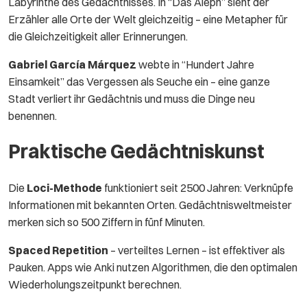
Labyrinthe des Gedächtnisses. In “Das Aleph” sieht der
Erzähler alle Orte der Welt gleichzeitig – eine Metapher für
die Gleichzeitigkeit aller Erinnerungen.
Gabriel García Márquez
webte in “Hundert Jahre
Einsamkeit” das Vergessen als Seuche ein – eine ganze
Stadt verliert ihr Gedächtnis und muss die Dinge neu
benennen.
Praktische Gedächtniskunst
Die
Loci-Methode
funktioniert seit 2500 Jahren: Verknüpfe
Informationen mit bekannten Orten. Gedächtnisweltmeister
merken sich so 500 Ziffern in fünf Minuten.
Spaced Repetition
– verteiltes Lernen – ist effektiver als
Pauken. Apps wie Anki nutzen Algorithmen, die den optimalen
Wiederholungszeitpunkt berechnen.