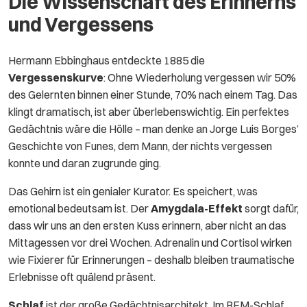
Die Wissenschaft des Erinnerns
und Vergessens
Hermann Ebbinghaus entdeckte 1885 die
Vergessenskurve
: Ohne Wiederholung vergessen wir 50%
des Gelernten binnen einer Stunde, 70% nach einem Tag. Das
klingt dramatisch, ist aber überlebenswichtig. Ein perfektes
Gedächtnis wäre die Hölle – man denke an Jorge Luis Borges’
Geschichte von Funes, dem Mann, der nichts vergessen
konnte und daran zugrunde ging.
Das Gehirn ist ein genialer Kurator. Es speichert, was
emotional bedeutsam ist. Der
Amygdala-Effekt
sorgt dafür,
dass wir uns an den ersten Kuss erinnern, aber nicht an das
Mittagessen vor drei Wochen. Adrenalin und Cortisol wirken
wie Fixierer für Erinnerungen – deshalb bleiben traumatische
Erlebnisse oft quälend präsent.
Schlaf
ist der große Gedächtnisarchitekt. Im REM-Schlaf