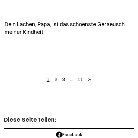
Dein Lachen, Papa, ist das schoenste Geraeusch
- Spruch dein-lachen-papa-ist-das-s
meiner Kindheit.
weiter
1
2
3
...
11
»
Diese Seite teilen:
Facebook