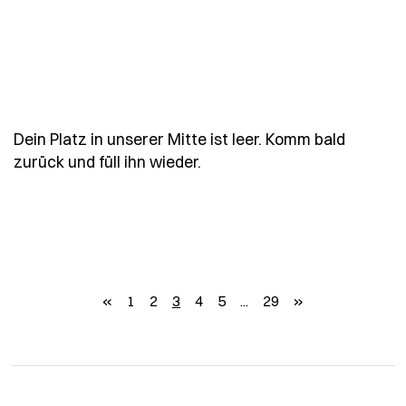
Dein Platz in unserer Mitte ist leer. Komm bald
- Spruch dein-platz-in-unse
zurück und füll ihn wieder.
zurück
weiter
«
1
2
3
4
5
...
29
»