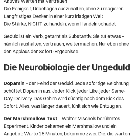
Aktives Warten mit Vertrauen
Die Fähigkeit, Unbehagen auszuhalten, ohne zu reagieren
Langfristiges Denken in einer kurzfristigen Welt
Die Stärke, NICHT zu handeln, wenn Handeln schadet
Geduld ist ein Verb, getarnt als Substantiv. Sie tut etwas –
nämlich aushalten, vertrauen, weitermachen. Nur eben ohne
den Applaus der Sofort-Ergebnisse.
Die Neurobiologie der Ungeduld
Dopamin
– der Feind der Geduld. Jede sofortige Belohnung
schüttet Dopamin aus. Jeder Klick, jeder Like, jeder Same-
Day-Delivery. Das Gehirn wird süchtig nach dem Kick des
Sofort. Alles, was länger dauert, fühlt sich wie Entzug an.
Der Marshmallow-Test
– Walter Mischels berühmtes
Experiment. Kinder bekamen ein Marshmallow und ein
Angebot: Warte 15 Minuten, bekomme zwei. Die, die warten