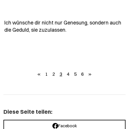
Ich wünsche dir nicht nur Genesung, sondern auch
- Spruch ich-wuensche-di
die Geduld, sie zuzulassen.
zurück
weiter
«
1
2
3
4
5
6
»
Diese Seite teilen:
Facebook