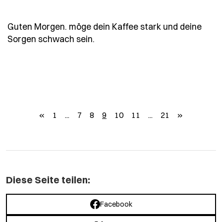
Guten Morgen. möge dein Kaffee stark und deine
- Spruch guten-morgen-moege-
Sorgen schwach sein.
zurück
weiter
«
1
...
7
8
9
10
11
...
21
»
Diese Seite teilen:
Facebook