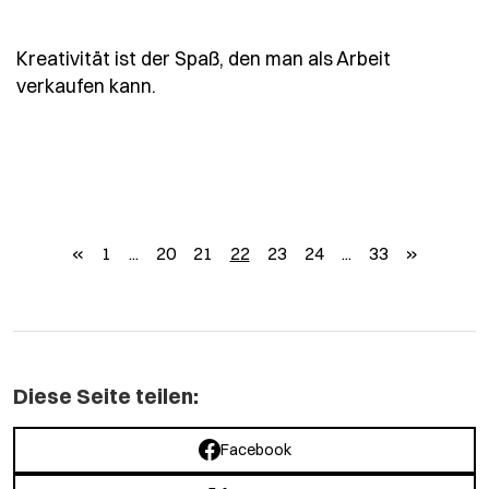
Kreativität ist der Spaß, den man als Arbeit
- Spruch kreativitaet-ist-der-spass-
verkaufen kann.
zurück
weiter
«
1
...
20
21
22
23
24
...
33
»
Diese Seite teilen:
Facebook