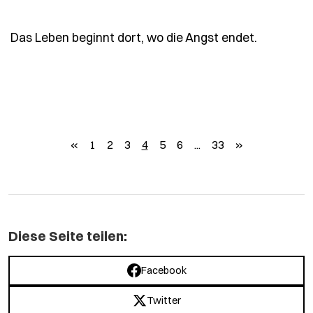
- Spruch 
Das Leben beginnt dort, wo die Angst endet.
zurück
weiter
«
1
2
3
4
5
6
...
33
»
Diese Seite teilen:
Facebook
Twitter