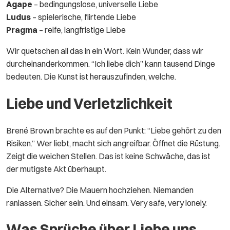
Agape
– bedingungslose, universelle Liebe
Ludus
– spielerische, flirtende Liebe
Pragma
– reife, langfristige Liebe
Wir quetschen all das in ein Wort. Kein Wunder, dass wir
durcheinanderkommen. “Ich liebe dich” kann tausend Dinge
bedeuten. Die Kunst ist herauszufinden, welche.
Liebe und Verletzlichkeit
Brené Brown brachte es auf den Punkt: “Liebe gehört zu den
Risiken.” Wer liebt, macht sich angreifbar. Öffnet die Rüstung.
Zeigt die weichen Stellen. Das ist keine Schwäche, das ist
der mutigste Akt überhaupt.
Die Alternative? Die Mauern hochziehen. Niemanden
ranlassen. Sicher sein. Und einsam. Very safe, very lonely.
Was Sprüche über Liebe uns