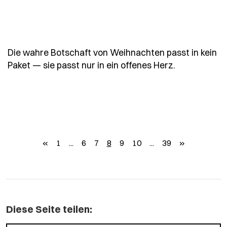
Die wahre Botschaft von Weihnachten passt in kein
- Spruch di
Paket — sie passt nur in ein offenes Herz.
zurück
weiter
«
1
...
6
7
8
9
10
...
39
»
Diese Seite teilen: