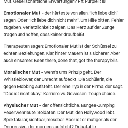
Mut. Gesellschaftliche Erwartungen? Pff. Purple it is!
Emotionaler Mut
– der härteste von allen. “Ich liebe dich”
sagen. Oder “Ich liebe dich nicht mehr”. Um Hilfe bitten. Fehler
zugeben. Verletzlichkeit zeigen. Das Herz auf der Zunge
tragen und hoffen, dass keiner draufbeißt.
Therapeuten sagen: Emotionaler Mut ist der Schlüssel zu
echten Beziehungen. Klar, hinter Mauern ist’s sicherer. Aber
auch einsamer. Been there, done that, got the therapy bills.
Moralischer Mut
– wenn’s ums Prinzip geht. Der
Whistleblower, der Unrecht aufdeckt. Die Schülerin, die
gegen Mobbing aufsteht. Der eine Typ in der Firma, der sagt:
“Das ist nicht okay.” Karriere vs. Gewissen. Tough choice.
Physischer Mut
– der offensichtliche. Bungee-Jumping,
Feuerwehrleute, Soldaten. Der Mut, den Hollywood liebt.
Spektakulär, sichtbar, messbar. Aber ist er mutiger als der
Depressive, der morgens aufsteht? Debatable.