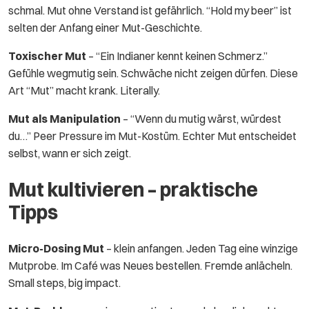
schmal. Mut ohne Verstand ist gefährlich. “Hold my beer” ist
selten der Anfang einer Mut-Geschichte.
Toxischer Mut
– “Ein Indianer kennt keinen Schmerz.”
Gefühle wegmutig sein. Schwäche nicht zeigen dürfen. Diese
Art “Mut” macht krank. Literally.
Mut als Manipulation
– “Wenn du mutig wärst, würdest
du…” Peer Pressure im Mut-Kostüm. Echter Mut entscheidet
selbst, wann er sich zeigt.
Mut kultivieren – praktische
Tipps
Micro-Dosing Mut
– klein anfangen. Jeden Tag eine winzige
Mutprobe. Im Café was Neues bestellen. Fremde anlächeln.
Small steps, big impact.