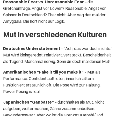
Reasonable Fear vs. Unreasonable Fear
– die
Gretchenfrage. Angst vor Löwen? Reasonable. Angst vor
Spinnen in Deutschland? Eher nicht. Aber sag das mal der
Amygdala. Die hört nicht auf Logik.
Mut in verschiedenen Kulturen
Deutsches Understatement
– “Ach, das war doch nichts.”
Mut wird kleingeredet, relativiert, versteckt. Bescheidenheit
als Tugend. Manchmal nervig. Gönn dir doch mal deinen Mut!
Amerikanisches “Fake it till you make it”
– Mut als
Performance. Confident auftreten, innerlich zittern.
Funktioniert erstaunlich oft. Die Pose wird zur Haltung.
Power Posing is real.
Japanisches “Ganbatte”
– durchhalten als Mut. Nicht
aufgeben, weitermachen, Zähne zusammenbeißen.
Bewundernswert, aber wo ist die Grenze? Karoshi (Tod