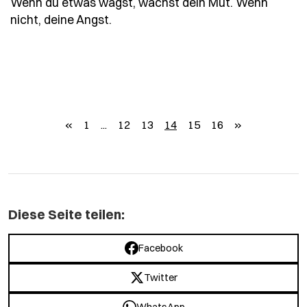
Wenn du etwas wagst, wächst dein Mut. Wenn
- Spruch wenn-du-etwas-wagst-wa
nicht, deine Angst.
zurück
weiter
«
1
...
12
13
14
15
16
»
Diese Seite teilen:
Facebook
Twitter
WhatsApp