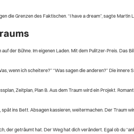
ngen die Grenzen des Faktischen. “I have a dream”, sagte Martin 
traums
h auf der Bühne. Im eigenen Laden. Mit dem Pulitzer-Preis. Das Bild
Was, wenn ich scheitere?” “Was sagen die anderen?” Die innere Sti
splan, Zeitplan, Plan B. Aus dem Traum wird ein Projekt. Roman
, spät ins Bett. Absagen kassieren, weitermachen. Der Traum wird 
ch, der geträumt hat. Der Weg hat dich verändert. Egal ob du “a