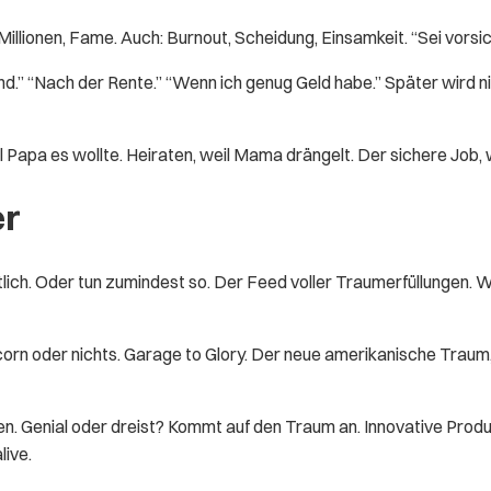
Millionen, Fame. Auch: Burnout, Scheidung, Einsamkeit. “Sei vorsic
ind.” “Nach der Rente.” “Wenn ich genug Geld habe.” Später wird 
l Papa es wollte. Heiraten, weil Mama drängelt. Der sichere Job,
er
lich. Oder tun zumindest so. Der Feed voller Traumerfüllungen. 
icorn oder nichts. Garage to Glory. Der neue amerikanische Traum
n. Genial oder dreist? Kommt auf den Traum an. Innovative Produk
live.