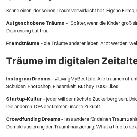
Kenne einen, der seinen Traum verwirklicht hat. Eigene Firma, 
Aufgeschobene Träume
– “Später, wenn die Kinder groß s
Depressing but true.
Fremdträume
– die Träume anderer leben. Arzt werden, wei
Träume im digitalen Zeitalt
Instagram Dreams
– #LivingMyBestLife. Alle träumen öffent
Schulden, Photoshop, Einsamkeit. But hey, 1000 Likes!
Startup-Kultur
– jeder will der nächste Zuckerberg sein. Un
Die anderen 10% bestimmen unsere Zukunft.
Crowdfunding Dreams
– lass andere für deinen Traum zahle
Demokratisierung der Traumfinanzierung. What a time to be a