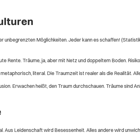
ulturen
 unbegrenzten Möglichkeiten. Jeder kann es schaffen! (Statistik s
 gute Rente. Träume, ja, aber mit Netz und doppeltem Boden. Risik
etaphorisch, literal. Die Traumzeit ist realer als die Realität. Al
llusion. Erwachen heißt, den Traum durchschauen. Träume sind A
e
al. Aus Leidenschaft wird Besessenheit. Alles andere wird unwicht