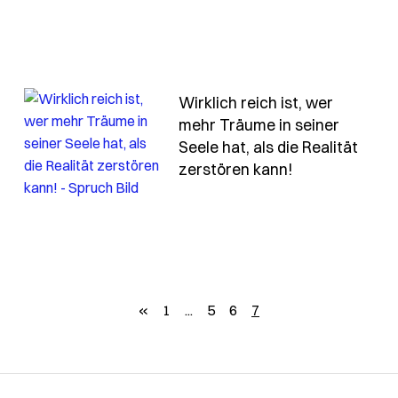
Wirklich reich ist, wer
mehr Träume in seiner
r-in-kaltes-wasser-springt-taucht-in-ein-meer-voller
Seele hat, als die Realität
- Spruch wirkl
zerstören kann!
zurück
«
1
...
5
6
7