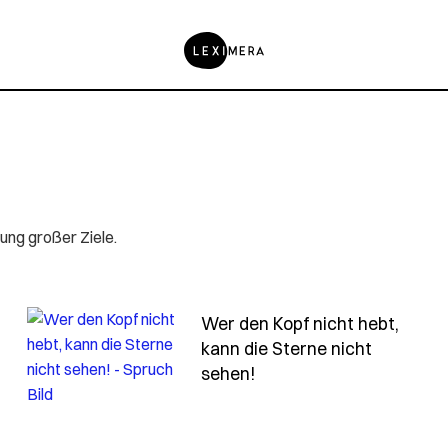
ung großer Ziele.
Wer den Kopf nicht hebt,
kann die Sterne nicht
- Spruch wer-den-kopf-
sehen!
twas-ganz-fest-willst-dann-wird-das-ganze-universum