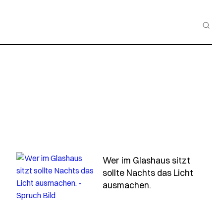
Wer im Glashaus sitzt
sollte Nachts das Licht
nicht-hebt-kann-die-sterne-nicht-sehen-2
- Spruch wer-im-
ausmachen.