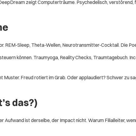
? DeepDream zeigt Computerträume. Psychedelisch, verstörend,
me
or. REM-Sleep, Theta-Wellen, Neurotransmitter-Cocktail. Die Po
euern können. Traumyoga, Reality Checks, Traumtagebuch. Inception
 Muster. Freud rotiert im Grab. Oder applaudiert? Schwer zu sagen
t’s das?)
 Der Aufwand ist derselbe, der Impact nicht. Warum Filialleiter