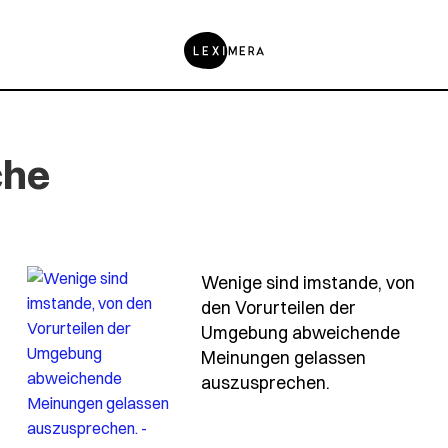
che
Wenige sind imstande, von
ch glaube-nicht-alles-nur-weil-ein-weiser-es-gesagt-ha
den Vorurteilen der
Umgebung abweichende
Meinungen gelassen
- Spruch weni
auszusprechen.