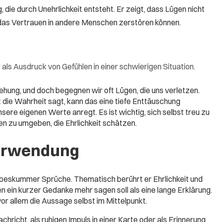
die durch Unehrlichkeit entsteht. Er zeigt, dass Lügen nicht
das Vertrauen in andere Menschen zerstören können.
ls Ausdruck von Gefühlen in einer schwierigen Situation.
ziehung, und doch begegnen wir oft Lügen, die uns verletzen.
 die Wahrheit sagt, kann das eine tiefe Enttäuschung
ere eigenen Werte anregt. Es ist wichtig, sich selbst treu zu
n zu umgeben, die Ehrlichkeit schätzen.
erwendung
ebeskummer Sprüche. Thematisch berührt er Ehrlichkeit und
nen ein kurzer Gedanke mehr sagen soll als eine lange Erklärung.
or allem die Aussage selbst im Mittelpunkt.
chricht, als ruhigen Impuls in einer Karte oder als Erinnerung