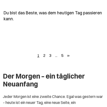
Du bist das Beste, was dem heutigen Tag passieren
- Spruch du-bist-das-beste-was-dem-heutigen-
kann.
weiter
1
2
3
...
5
»
Der Morgen – ein täglicher
Neuanfang
Jeder Morgen ist eine zweite Chance. Egal was gestern war
– heute ist ein neuer Tag, eine neue Seite, ein