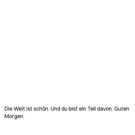
Die Welt ist schön. Und du bist ein Teil davon. Guten
- Spruch die-welt-ist-schoen-und-du-bist-ei
Morgen.