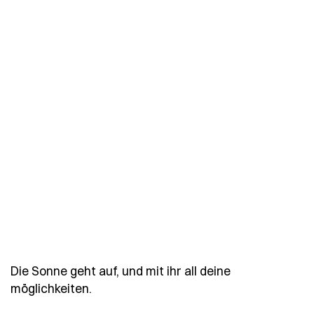
Die Sonne geht auf, und mit ihr all deine
- Spruch die-sonne-geht-auf-und-mit-ih
möglichkeiten.