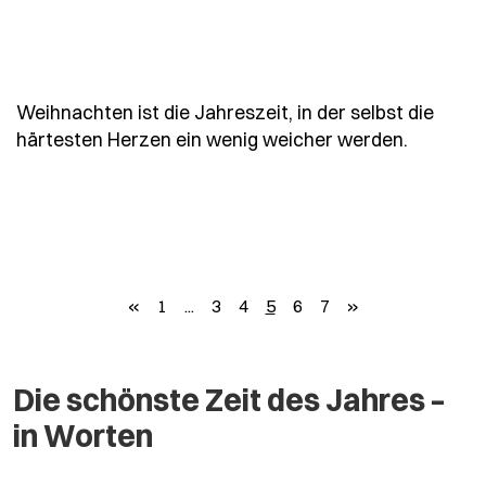
Weihnachten ist die Jahreszeit, in der selbst die
- Spruch
härtesten Herzen ein wenig weicher werden.
zurück
weiter
«
1
...
3
4
5
6
7
»
Die schönste Zeit des Jahres –
in Worten