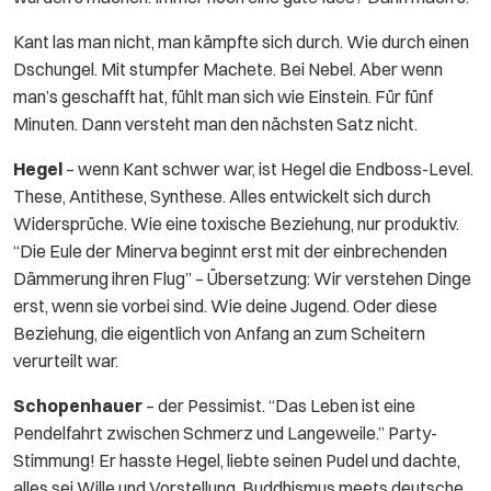
Kant las man nicht, man kämpfte sich durch. Wie durch einen
Dschungel. Mit stumpfer Machete. Bei Nebel. Aber wenn
man’s geschafft hat, fühlt man sich wie Einstein. Für fünf
Minuten. Dann versteht man den nächsten Satz nicht.
Hegel
– wenn Kant schwer war, ist Hegel die Endboss-Level.
These, Antithese, Synthese. Alles entwickelt sich durch
Widersprüche. Wie eine toxische Beziehung, nur produktiv.
“Die Eule der Minerva beginnt erst mit der einbrechenden
Dämmerung ihren Flug” – Übersetzung: Wir verstehen Dinge
erst, wenn sie vorbei sind. Wie deine Jugend. Oder diese
Beziehung, die eigentlich von Anfang an zum Scheitern
verurteilt war.
Schopenhauer
– der Pessimist. “Das Leben ist eine
Pendelfahrt zwischen Schmerz und Langeweile.” Party-
Stimmung! Er hasste Hegel, liebte seinen Pudel und dachte,
alles sei Wille und Vorstellung. Buddhismus meets deutsche