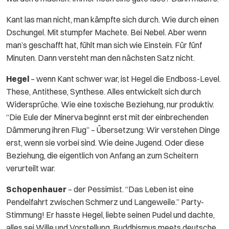
Kant las man nicht, man kämpfte sich durch. Wie durch einen
Dschungel. Mit stumpfer Machete. Bei Nebel. Aber wenn
man’s geschafft hat, fühlt man sich wie Einstein. Für fünf
Minuten. Dann versteht man den nächsten Satz nicht.
Hegel
– wenn Kant schwer war, ist Hegel die Endboss-Level.
These, Antithese, Synthese. Alles entwickelt sich durch
Widersprüche. Wie eine toxische Beziehung, nur produktiv.
“Die Eule der Minerva beginnt erst mit der einbrechenden
Dämmerung ihren Flug” – Übersetzung: Wir verstehen Dinge
erst, wenn sie vorbei sind. Wie deine Jugend. Oder diese
Beziehung, die eigentlich von Anfang an zum Scheitern
verurteilt war.
Schopenhauer
– der Pessimist. “Das Leben ist eine
Pendelfahrt zwischen Schmerz und Langeweile.” Party-
Stimmung! Er hasste Hegel, liebte seinen Pudel und dachte,
alles sei Wille und Vorstellung. Buddhismus meets deutsche