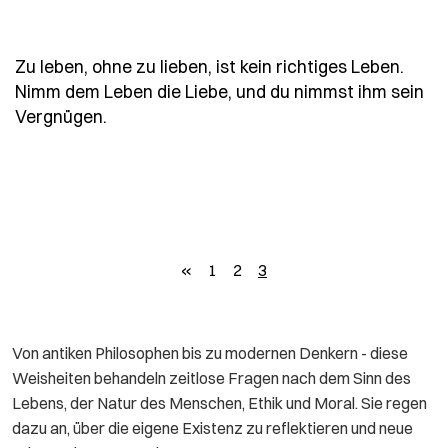
Zu leben, ohne zu lieben, ist kein richtiges Leben.
Nimm dem Leben die Liebe, und du nimmst ihm sein
- Spruch zu-leben-ohne-zu-lieben-ist-kei
Vergnügen.
zurück
«
1
2
3
Von antiken Philosophen bis zu modernen Denkern - diese
Weisheiten behandeln zeitlose Fragen nach dem Sinn des
Lebens, der Natur des Menschen, Ethik und Moral. Sie regen
dazu an, über die eigene Existenz zu reflektieren und neue