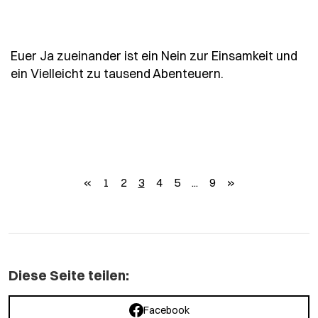
Euer Ja zueinander ist ein Nein zur Einsamkeit und
- Spruch euer-ja
ein Vielleicht zu tausend Abenteuern.
zurück
weiter
«
1
2
3
4
5
...
9
»
Diese Seite teilen:
Facebook