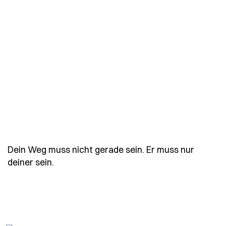
Dein Weg muss nicht gerade sein. Er muss nur
- Spruch dein-weg-muss-nicht-gerade-sei
deiner sein.