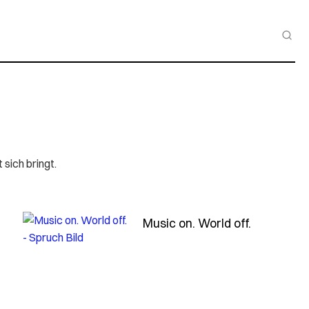
sich bringt.
- Spruch m
Music on. World off.
moeget-ihr-einander-halt-geben-wenn-der-boden