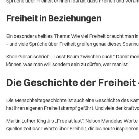
Sprüche über Freiheit erinnern daran, dass Freiheit und Vera
Freiheit in Beziehungen
Ein besonders heikles Thema: Wie viel Freiheit braucht man in e
– und viele Sprüche über Freiheit greifen genau dieses Spannu
Khalil Gibran schrieb: „Lasst Raum zwischen euch.” Damit meint
können, was man will, sondern sein zu dürfen, wer man ist.
Die Geschichte der Freiheit
Die Menschheitsgeschichte ist auch eine Geschichte des Kamp
hat ihren eigenen Freiheitskampf geführt. Und viele der kraf
Martin Luther King Jr.s „Free at last”, Nelson Mandelas Worte
Quellen zeitloser Worte über Freiheit, die bis heute inspirieren