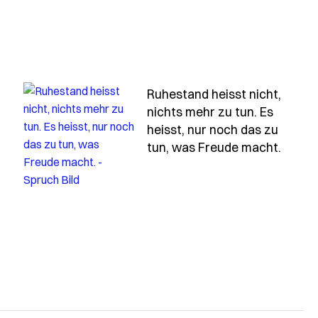
Ruhestand heisst nicht,
nichts mehr zu tun. Es
-ist-wenn-der-montag-genauso-schoen-ist-wie-der-frei
heisst, nur noch das zu
- Spru
tun, was Freude macht.