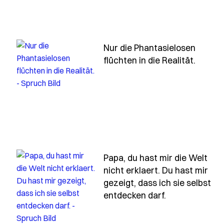
Nur die Phantasielosen
- Spruc
flüchten in die Realität.
uch nur-der-verdient-sich-freiheit-wie-das-leben-der-tae
Papa, du hast mir die Welt
nicht erklaert. Du hast mir
gezeigt, dass ich sie selbst
- Spruch papa
entdecken darf.
in-gestern-und-heute-akzeptiert-kann-sein-morgen