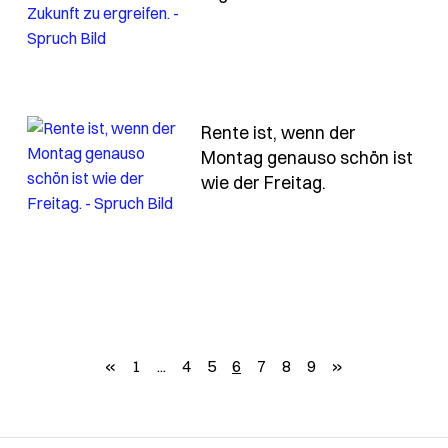
Rente ist, wenn der
llte-man-nicht-aufhalten
Montag genauso schön ist
- Spruch rente
wie der Freitag.
zurück
weiter
«
1
...
4
5
6
7
8
9
»