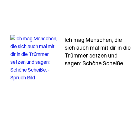
Ich mag Menschen, die
sich auch mal mit dir in die
Trümmer setzen und
chen-die-sich-auch-fuer-andere-freuen-koennen
- Spr
sagen: Schöne Scheiße.