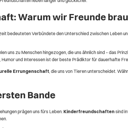
Freundschaften leben länger und glücklicher.
haft: Warum wir Freunde bra
inzeit bedeuteten Verbündete den Unterschied zwischen Leben u
hlen uns zu Menschen hingezogen, die uns ähnlich sind – das Prinzi
, Humor und Interessen ist der beste Prädiktor für dauerhafte Fr
urelle Errungenschaft
, die uns von Tieren unterscheidet. Wä
ersten Bande
ziehungen prägen uns fürs Leben.
Kinderfreundschaften
sind in
hen.