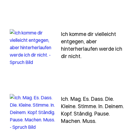
Ich komme dir vielleicht
entgegen, aber
hinterherlaufen werde ich
ann-dir-sage
h ich-kann-dir-nicht-die-sonne-bringen-aber-ich-kann-
- Spruch ich-komme-d
dir nicht.
Ich. Mag. Es. Dass. Die.
Kleine. Stimme. In. Deinem.
ch-mag-diese-mischung-aus-bloedeln-und-ueber-ernste
Kopf. Ständig. Pause.
- Spruch ich-m
Machen. Muss.