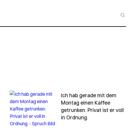
Ich hab gerade mit dem
Montag einen Kaffee
getrunken. Privat ist er voll
- Spruch ich-hab-
in Ordnung.
hab-dir-nicht-mein-herz-gegeben-damit-du-drauf-treten