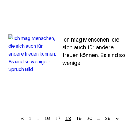
Ich mag Menschen, die
sich auch für andere
freuen können. Es sind so
- Spruch ich-mag-mens
wenige.
-wenn-ich-nicht-aufpassen-muss-was-ich-sage-dann
zurück
weiter
«
1
...
16
17
18
19
20
...
29
»