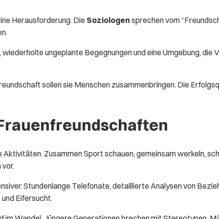
eine Herausforderung. Die
Soziologen
sprechen vom “Freundscha
en.
, wiederholte ungeplante Begegnungen und eine Umgebung, die Ver
Freundschaft sollen sie Menschen zusammenbringen. Die Erfolgsqu
 Frauenfreundschaften
e Aktivitäten. Zusammen Sport schauen, gemeinsam werkeln, sch
 vor.
nsiver. Stundenlange Telefonate, detaillierte Analysen von Bez
und Eifersucht.
und im Wandel. Jüngere Generationen brechen mit Stereotypen. M