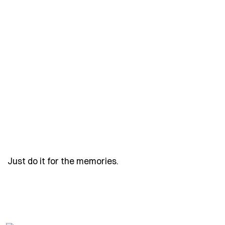
- Spruch just-do-it-for-t
Just do it for the memories.