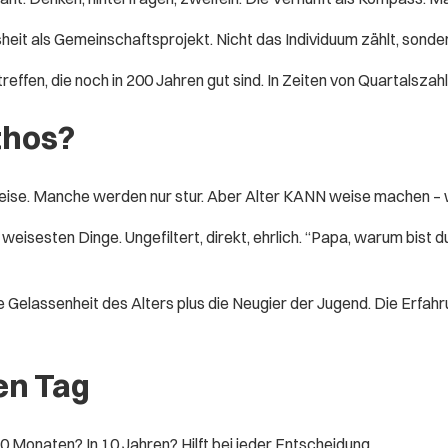
eisheit als Gemeinschaftsprojekt. Nicht das Individuum zählt, sonde
reffen, die noch in 200 Jahren gut sind. In Zeiten von Quartalszah
thos?
st weise. Manche werden nur stur. Aber Alter KANN weise machen –
weisesten Dinge. Ungefiltert, direkt, ehrlich. “Papa, warum bist 
 Gelassenheit des Alters plus die Neugier der Jugend. Die Erfah
en Tag
 10 Monaten? In 10 Jahren? Hilft bei jeder Entscheidung.