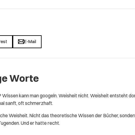
rest
E-Mail
uge Worte
issen kann man googeln. Weisheit nicht. Weisheit entsteht dort,
l sanft, oft schmerzhaft.
che Weisheit. Nicht das theoretische Wissen der Bücher, sondern 
 Tugenden. Und er hatte recht.