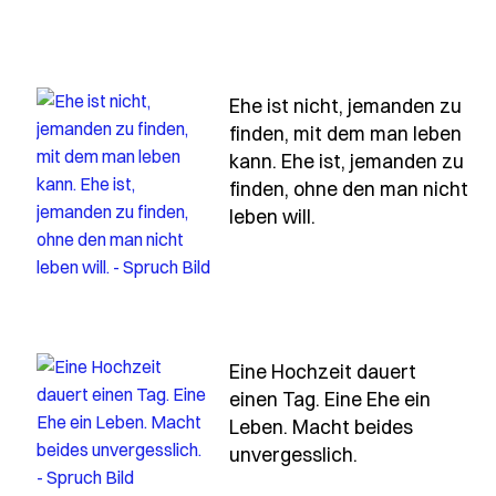
Ehe ist nicht, jemanden zu
finden, mit dem man leben
esagt-hast-h
h du-wirst-fehler-machen-und-das-ist-gut-so-denn-fehl
kann. Ehe ist, jemanden zu
finden, ohne den man nicht
- Spruch ehe-ist-n
leben will.
Eine Hochzeit dauert
einen Tag. Eine Ehe ein
gute-ehe-ist-wie-ein-gespraech-das
Leben. Macht beides
- Spruch eine-
unvergesslich.