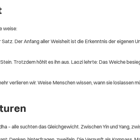
t
e weise:
Satz. Der Anfang aller Weisheit ist die Erkenntnis der eigenen Un
Stein. Trotzdem höhlt es ihn aus. Laozi lehrte: Das Weiche besie
 mehr verlieren wir. Weise Menschen wissen, wann sie loslassen m
lturen
ddha – alle suchten das Gleichgewicht. Zwischen Yin und Yang, zwis
Kant: Denken, hinterfragen, zweifeln. Die Vernunft als Kompass. M