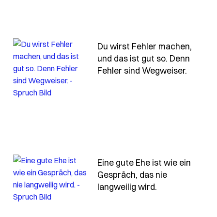
Du wirst Fehler machen,
und das ist gut so. Denn
uch du-hast-nie-viel-gesagt-papa-aber-alles-was-du-g
- Spruc
Fehler sind Wegweiser.
Eine gute Ehe ist wie ein
Gespräch, das nie
- Spruch eine-
langweilig wird.
wie-ein-buch-manche-kapitel