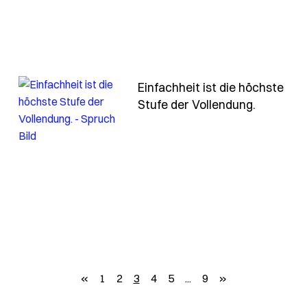
Einfachheit ist die höchste
- Spruch 
Stufe der Vollendung.
ch eine-hochzeit-ist-ein-tag-der-versprechen-eine
zurück
weiter
«
1
2
3
4
5
...
9
»