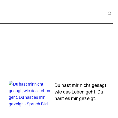
Du hast mir nicht gesagt,
wie das Leben geht. Du
- Spruch 
hast es mir gezeigt.
t-mir-nicht-den-einfachsten-weg-gezeigt-sondern-den-r