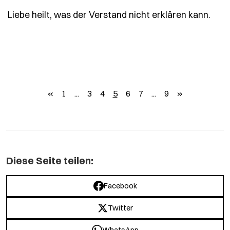
- Sp
Liebe heilt, was der Verstand nicht erklären kann.
zurück
weiter
«
1
...
3
4
5
6
7
...
9
»
Diese Seite teilen:
Facebook
Twitter
WhatsApp