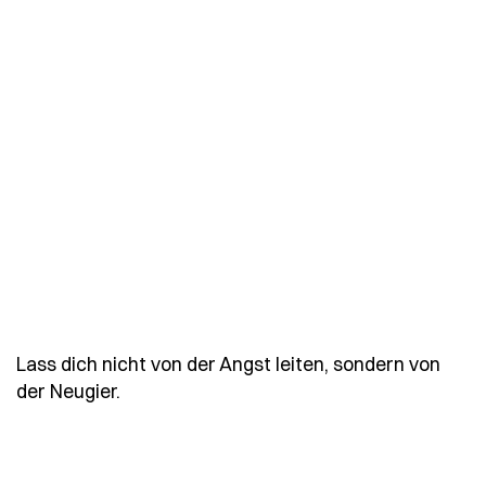
Lass dich nicht von der Angst leiten, sondern von
- Spruch lass-dich-nicht-von-der-angst-l
der Neugier.