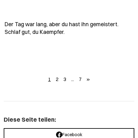
Der Tag war lang, aber du hast ihn gemeistert.
- Spruch der-tag-war-lang-ab
Schlaf gut, du Kaempfer.
weiter
1
2
3
...
7
»
Diese Seite teilen:
Facebook