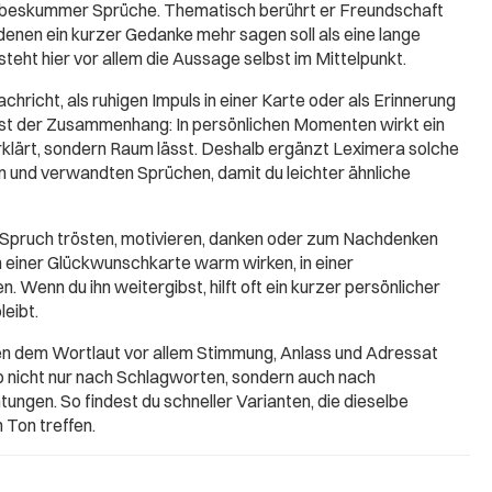
iebeskummer Sprüche. Thematisch berührt er Freundschaft
n denen ein kurzer Gedanke mehr sagen soll als eine lange
eht hier vor allem die Aussage selbst im Mittelpunkt.
chricht, als ruhigen Impuls in einer Karte oder als Erinnerung
ist der Zusammenhang: In persönlichen Momenten wirkt ein
erklärt, sondern Raum lässt. Deshalb ergänzt Leximera solche
 und verwandten Sprüchen, damit du leichter ähnliche
 Spruch trösten, motivieren, danken oder zum Nachdenken
in einer Glückwunschkarte warm wirken, in einer
. Wenn du ihn weitergibst, hilft oft ein kurzer persönlicher
leibt.
ben dem Wortlaut vor allem Stimmung, Anlass und Adressat
b nicht nur nach Schlagworten, sondern auch nach
ungen. So findest du schneller Varianten, die dieselbe
 Ton treffen.