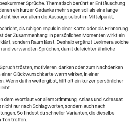
iebeskummer Sprüche. Thematisch berührt er Enttäuschung
n denen ein kurzer Gedanke mehr sagen soll als eine lange
eht hier vor allem die Aussage selbst im Mittelpunkt.
chricht, als ruhigen Impuls in einer Karte oder als Erinnerung
ist der Zusammenhang: In persönlichen Momenten wirkt ein
erklärt, sondern Raum lässt. Deshalb ergänzt Leximera solche
 und verwandten Sprüchen, damit du leichter ähnliche
 Spruch trösten, motivieren, danken oder zum Nachdenken
in einer Glückwunschkarte warm wirken, in einer
. Wenn du ihn weitergibst, hilft oft ein kurzer persönlicher
leibt.
ben dem Wortlaut vor allem Stimmung, Anlass und Adressat
b nicht nur nach Schlagworten, sondern auch nach
ungen. So findest du schneller Varianten, die dieselbe
 Ton treffen.