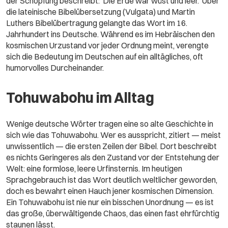
der Schöpfung beschreibt: 'Die Erde war wüst und leer.' Über
die lateinische Bibelübersetzung (Vulgata) und Martin
Luthers Bibelübertragung gelangte das Wort im 16.
Jahrhundert ins Deutsche. Während es im Hebräischen den
kosmischen Urzustand vor jeder Ordnung meint, verengte
sich die Bedeutung im Deutschen auf ein alltägliches, oft
humorvolles Durcheinander.
Tohuwabohu im Alltag
Wenige deutsche Wörter tragen eine so alte Geschichte in
sich wie das Tohuwabohu. Wer es ausspricht, zitiert — meist
unwissentlich — die ersten Zeilen der Bibel. Dort beschreibt
es nichts Geringeres als den Zustand vor der Entstehung der
Welt: eine formlose, leere Urfinsternis. Im heutigen
Sprachgebrauch ist das Wort deutlich weltlicher geworden,
doch es bewahrt einen Hauch jener kosmischen Dimension.
Ein Tohuwabohu ist nie nur ein bisschen Unordnung — es ist
das große, überwältigende Chaos, das einen fast ehrfürchtig
staunen lässt.