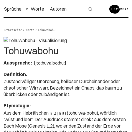
Sprüche
Worte
Autoren
Startseite
Worte
Tohuwabohu
/
/
Tohuwabohu
Aussprache:
[ˌtoːhuvaˈboːhuː]
Definition:
Zustand völliger Unordnung, heilloser Durcheinander oder
chaotischer Wirrwarr. Bezeichnet ein Chaos, das kaum zu
überblicken oder zu bändigen ist.
Etymologie:
Aus dem Hebräischen תֹּהוּ וָבֹהוּ (tohu wa-bohu), wörtlich
'wüst und leer'. Der Ausdruck stammt direkt aus dem ersten
Buch Mose (Genesis 1,2), wo er den Zustand der Erde vor