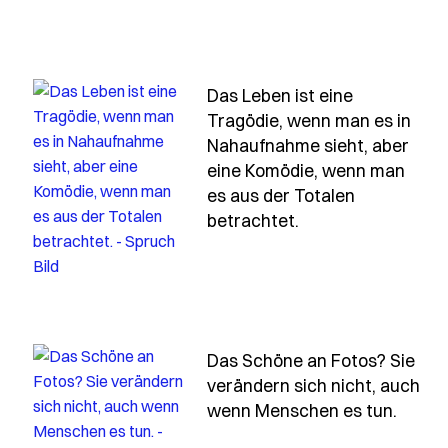
Das Leben ist eine
Tragödie, wenn man es in
Nahaufnahme sieht, aber
eine Komödie, wenn man
-besteht-aus-vielen-kleinen-muenzen-und-wer-sie
es aus der Totalen
- Spruch das-lebe
betrachtet.
Das Schöne an Fotos? Sie
verändern sich nicht, auch
pruch das-mutigste-das-man-in-der-heutigen-zeit-tun-k
- Spr
wenn Menschen es tun.