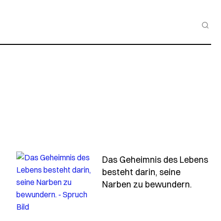
Das Geheimnis des Lebens
besteht darin, seine
von-liebe-ist-nicht-hass-sondern-angst
- Spru
Narben zu bewundern.