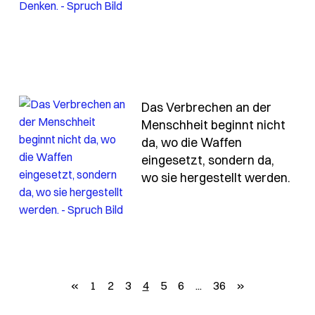
ben-ist-seltsam-eingerichtet-nach-den-jahren
Das Verbrechen an der
Menschheit beginnt nicht
da, wo die Waffen
eingesetzt, sondern da,
sind-die-starken-der-welt-die-unter-traenen-lachen
- Sp
wo sie hergestellt werden.
zurück
weiter
«
1
2
3
4
5
6
...
36
»