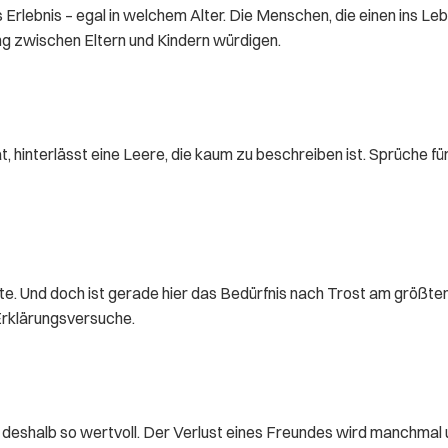
 Erlebnis – egal in welchem Alter. Die Menschen, die einen ins Leb
ng zwischen Eltern und Kindern würdigen.
 hinterlässt eine Leere, die kaum zu beschreiben ist. Sprüche fü
e. Und doch ist gerade hier das Bedürfnis nach Trost am größten.
 Erklärungsversuche.
deshalb so wertvoll. Der Verlust eines Freundes wird manchmal u