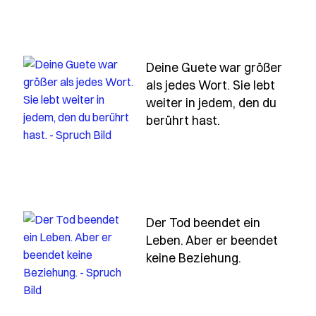
Deine Guete war größer
als jedes Wort. Sie lebt
ch dein-name-wird-in-unserer-familie-immer-mit-waer
weiter in jedem, den du
- Spruch deine-g
berührt hast.
Der Tod beendet ein
Leben. Aber er beendet
- Spruch der
keine Beziehung.
m
-trost-ist-die-gewissheit-geliebt-zu-haben-und