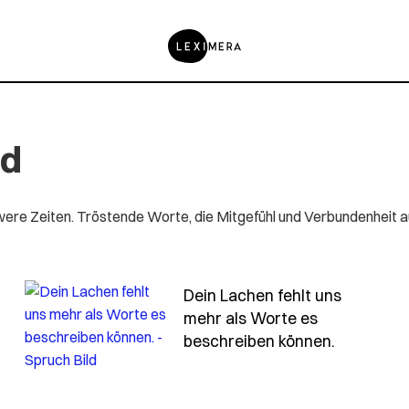
id
ere Zeiten. Tröstende Worte, die Mitgefühl und Verbundenheit 
Dein Lachen fehlt uns
mehr als Worte es
d-ist-ein-leises-wort-aber-sein-echo-hallt-ein-leben
- Spruch 
beschreiben können.