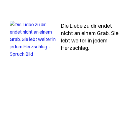
Die Liebe zu dir endet
uch die-erinnerung-an-dich-ist-ein-licht-das-nie-erlisch
nicht an einem Grab. Sie
lebt weiter in jedem
-uns
- Spruch die-lieb
Herzschlag.