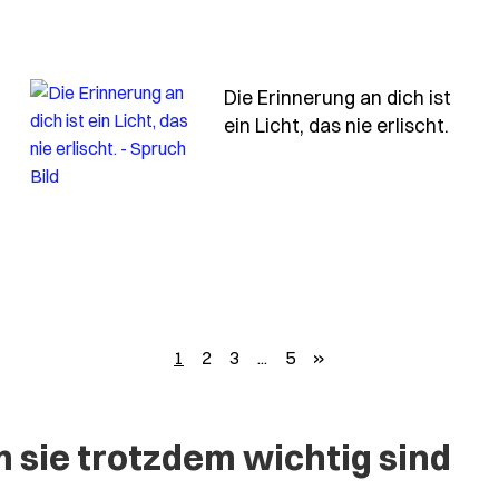
Die Erinnerung an dich ist
- Spr
ein Licht, das nie erlischt.
d-nimmt-den-menschen-aber-nicht-die-momente-die-er
weiter
1
2
3
...
5
»
sie trotzdem wichtig sind