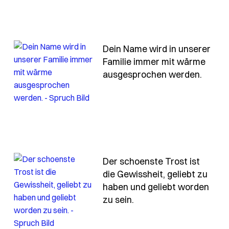
Dein Name wird in unserer
Familie immer mit wärme
- Spru
ausgesprochen werden.
loschen-aber-die-waerme-die-du-hinterlassen
Der schoenste Trost ist
die Gewissheit, geliebt zu
haben und geliebt worden
spuren-sind-ueberall-in-dem-was-du-gesagt-hast-in-de
- Spruch der-schoenste
zu sein.