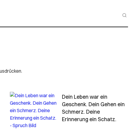
ausdrücken.
Dein Leben war ein
Geschenk. Dein Gehen ein
dein-lachen-fehlt-uns-mehr-als-worte-es-beschreiben-
Schmerz. Deine
- Spru
Erinnerung ein Schatz.